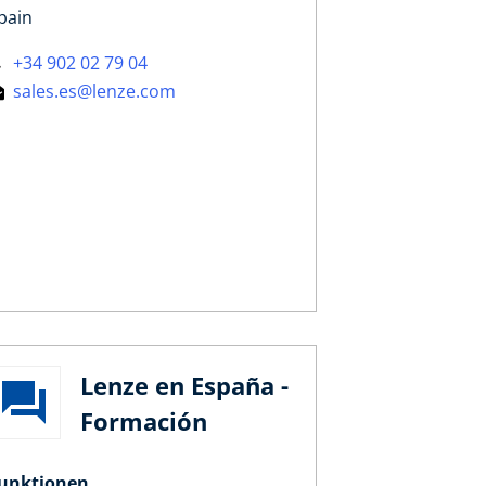
pain
+34 902 02 79 04
sales.es@lenze.com
Lenze en España -
Formación
unktionen