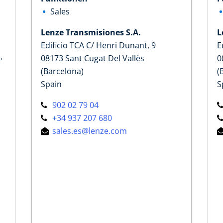
Sales
Lenze Transmisiones S.A.
L
Edificio TCA C/ Henri Dunant, 9
E
08173 Sant Cugat Del Vallès
0
º
(Barcelona)
(
Spain
S
902 02 79 04
+34 937 207 680
sales.es@lenze.com