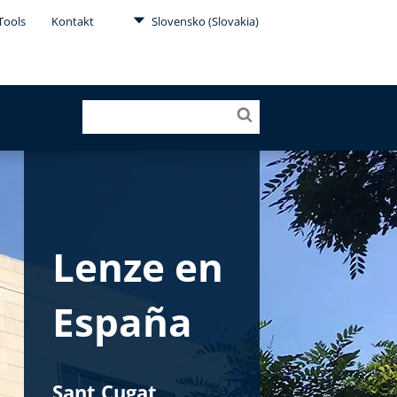
Tools
Kontakt
Slovensko (Slovakia)
Lenze en
España
Sant Cugat