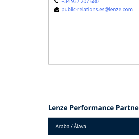
+34 937 207 680
public-relations.es@lenze.com
Lenze Performance Partne
Araba / Álava