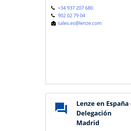
+34 937 207 680
902 02 79 04
sales.es@lenze.com
Lenze en España 
Delegación
Madrid