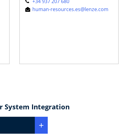
+34 937 207 680
human-resources.es@lenze.com
r System Integration