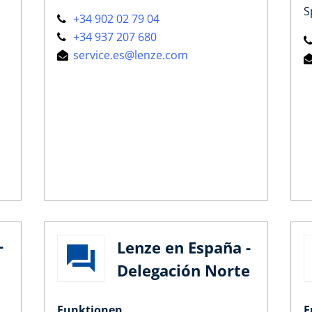
S
+34 902 02 79 04
+34 937 207 680
service.es@lenze.com
-
Lenze en España -
Delegación Norte
Funktionen
F