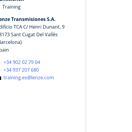
Training
enze Transmisiones S.A.
dificio TCA C/ Henri Dunant, 9
8173 Sant Cugat Del Vallès
Barcelona)
pain
+34 902 02 79 04
+34 937 207 680
training.es@lenze.com