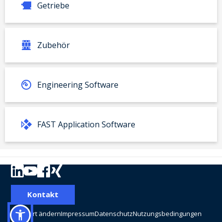
Getriebe
Zubehör
Engineering Software
FAST Application Software
Ihr Produkt:
Kontakt
Typ
Materialnummer:
Standort ändern
Impressum
Datenschutz
Nutzungsbedingungen