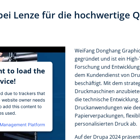
ei Lenze für die hochwertige Qu
WeiFang Donghang Graphic 
gegründet und ist ein High
Forschung und Entwicklung,
t to load the
dem Kundendienst von Dr
vice!
beschäftigt. Mit dem strateg
Druckmaschinen anzubieten
ad due to trackers that
die technische Entwicklung
The website owner needs
o add this content to
Druckanwendungen wie den 
ies used.
Papierverpackungen, flexi
personalisierten Druck ab.
 Management Platform
Auf der Drupa 2024 präsenti