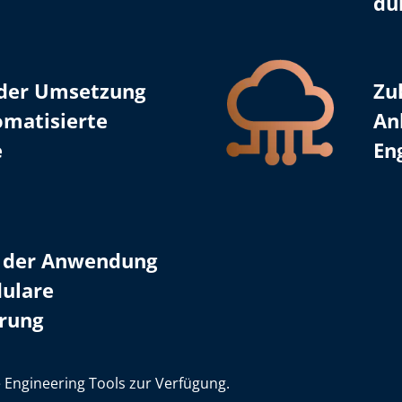
du
n der Umsetzung
Zu
omatisierte
An
e
En
in der Anwendung
ulare
erung
 Engineering Tools zur Verfügung.