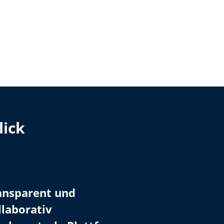
lick
ansparent und
llaborativ