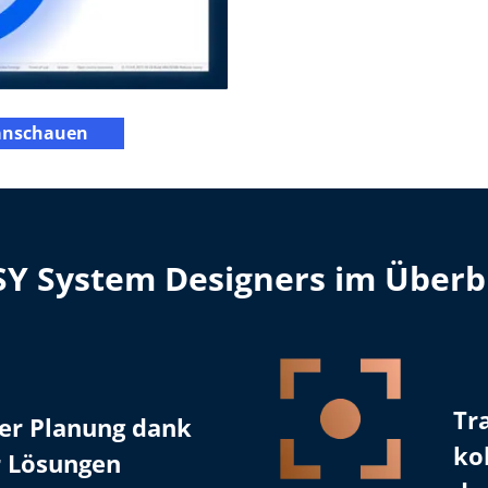
 anschauen
ASY System Designers im Überb
Tr
der Planung dank
ko
r Lösungen