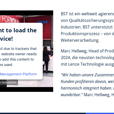
BST ist ein weltweit agier
von Qualitätssicherungssy
Industrien. BST unterstütz
t to load the
Produktionsprozess – von d
vice!
Weiterverarbeitung.
ad due to trackers that
Marc Hellweg, Head of Prod
The website owner needs
2024, die neusten technolo
o add this content to
mit Lenze Technologie ausg
ies used.
 Management Platform
"Wir haben unsere Zusammena
Kunden profitieren davon, we
harmonisch integriert haben.
wunderbar.“
Marc Hellweg,