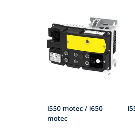
i550 motec / i650
i5
motec