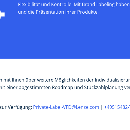
Flexibilität und Kontrolle: Mit Brand Labeling haben
und die Präsentation Ihrer Produkte.
mit Ihnen über weitere Möglichkeiten der Individualisierun
 mit einer abgestimmten Roadmap und Stückzahlplanung ve
 zur Verfügung:
Private-Label-VFD@Lenze.com
|
+49515482