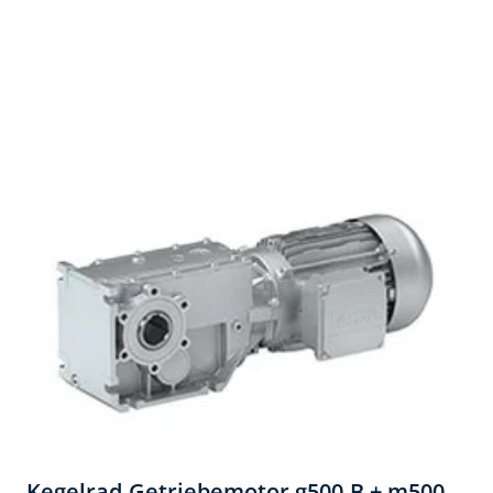
Kegelrad-Getriebemotor ​g500-B + m500