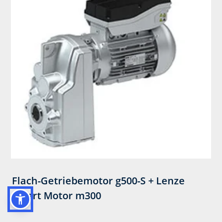
Flach-Getriebemotor​ g500-S + Lenze
Smart Motor m300