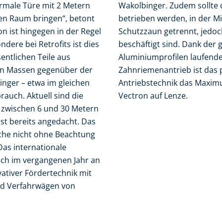
rmale Türe mit 2 Metern
Wakolbinger. Zudem sollte d
nen Raum bringen“, betont
betrieben werden, in der Mi
on ist hingegen in der Regel
Schutzzaun getrennt, jedo
ndere bei Retrofits ist dies
beschäftigt sind. Dank der
entlichen Teile aus
Aluminiumprofilen laufend
en Massen gegenüber der
Zahnriemenantrieb ist das
nger – etwa im gleichen
Antriebstechnik das Maximu
auch. Aktuell sind die
Vectron auf Lenze.
 zwischen 6 und 30 Metern
ist bereits angedacht. Das
nche nicht ohne Beachtung
as internationale
ich im vergangenen Jahr an
ativer Fördertechnik mit
d Verfahrwägen von