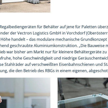
 Regalbediengeräten für Behälter auf jene für Paletten übe
ünder der Vectron Logistics GmbH in Vorchdorf (Oberösterrei
 Höhe handelt – das modulare mechanische Grundkonzept i
ehend geschraubte Aluminiumkonstruktion. „Die Bauweise mi
b war bisher am Markt nur für kleinere Behältergeräte zu h
 Laufruhe, hohe Geschwindigkeit und niedrige Geräuschentwi
eise Stahlräder auf verschweißten Eisenbahnschienen und S
ung, die den Betrieb des RBGs in einem eigenen, abgesch