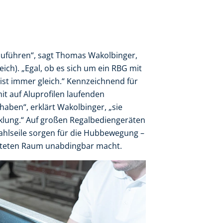
rzuführen“, sagt Thomas Wakolbinger,
ch). „Egal, ob es sich um ein RBG mit
st immer gleich.“ Kennzeichnend für
t auf Aluprofilen laufenden
aben“, erklärt Wakolbinger, „sie
cklung.“ Auf großen Regalbediengeräten
tahlseile sorgen für die Hubbewegung –
otteten Raum unabdingbar macht.