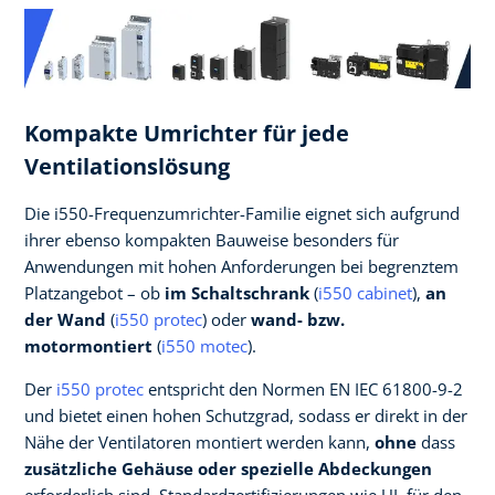
Kompakte Umrichter für jede
Ventilationslösung
Die i550-Frequenzumrichter-Familie eignet sich aufgrund
ihrer ebenso kompakten Bauweise besonders für
Anwendungen mit hohen Anforderungen bei begrenztem
Platzangebot – ob
im Schaltschrank
(
i550 cabinet
),
an
der Wand
(
i550 protec
) oder
wand- bzw.
motormontiert
(
i550 motec
).
Der
i550 protec
entspricht den Normen EN IEC 61800-9-2
und bietet einen hohen Schutzgrad, sodass er direkt in der
Nähe der Ventilatoren montiert werden kann,
ohne
dass
zusätzliche Gehäuse oder spezielle Abdeckungen
erforderlich sind. Standardzertifizierungen wie UL für den