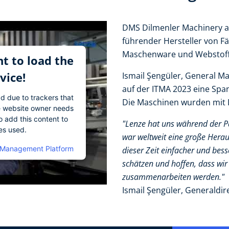
DMS Dilmenler Machinery and
führender Hersteller von F
Maschenware und Webstoff
t to load the
vice!
Ismail Şengüler, General M
auf der ITMA 2023 eine Sp
ad due to trackers that
Die Maschinen wurden mit L
The website owner needs
o add this content to
"Lenze hat uns während der P
ies used.
war weltweit eine große Herau
 Management Platform
dieser Zeit einfacher und bes
schätzen und hoffen, dass wi
zusammenarbeiten werden."
Ismail Şengüler, Generaldir