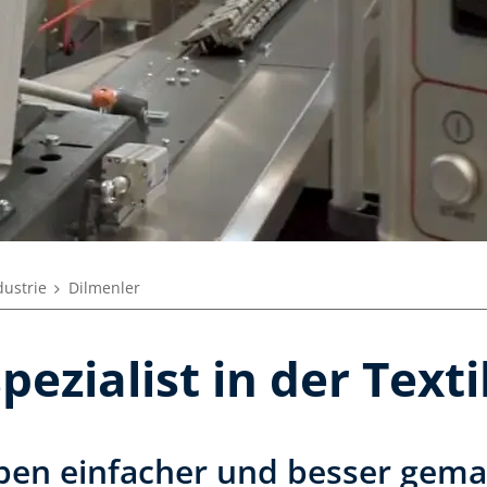
dustrie
Dilmenler
ezialist in der Text
ben einfacher und besser gema