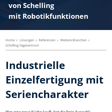
von Schelling
mit Robotik­funktionen
Home
Lösungen
Referenzen
Weitere Branchen
Schelling Sägezentrum
Industrielle
Einzelfertigung mit
Seriencharakter
Wer eine neue Küche kauft, hat die freie Auswahl: