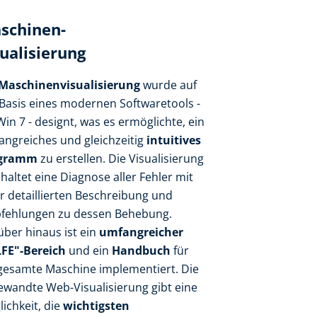
schinen-
sualisierung
Maschinenvisualisierung
wurde auf
Basis eines modernen Softwaretools -
Win 7 - designt, was es ermöglichte, ein
angreiches und gleichzeitig
intuitives
ogramm
zu erstellen. Die Visualisierung
haltet eine Diagnose aller Fehler mit
r detaillierten Beschreibung und
fehlungen zu dessen Behebung.
ber hinaus ist ein
umfangreicher
LFE"-Bereich
und ein
Handbuch
für
 gesamte Maschine implementiert. Die
ewandte Web-Visualisierung gibt eine
ichkeit, die
wichtigsten