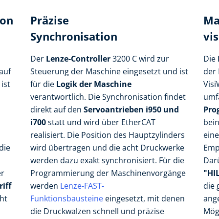
ion
Präzise
Ma
Synchronisation
vi
Der
Lenze-Controller
3200 C wird zur
Die
auf
Steuerung der Maschine eingesetzt und ist
der 
ist
für die
Logik der Maschine
Visi
verantwortlich. Die Synchronisation findet
umf
direkt auf den
Servoantrieben i950 und
Pr
i700
statt und wird über EtherCAT
bein
realisiert. Die Position des Hauptzylinders
eine
die
wird übertragen und die acht Druckwerke
Emp
werden dazu exakt synchronisiert. Für die
Darü
er
Programmierung der Maschinenvorgänge
"HI
iff
werden
Lenze-FAST-
die
ht
Funktionsbausteine
eingesetzt, mit denen
ang
die Druckwalzen schnell und präzise
Mögl