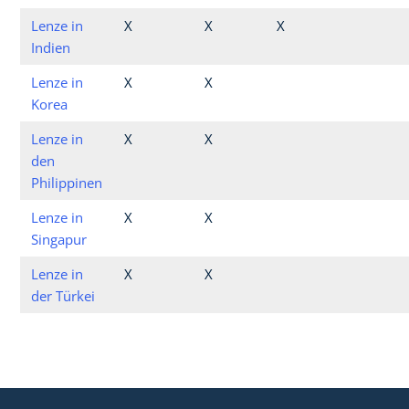
Lenze in
X
X
X
Indien
Lenze in
X
X
Korea
Lenze in
X
X
den
Philippinen
Lenze in
X
X
Singapur
Lenze in
X
X
der Türkei