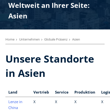
Weltweit an Ihrer Seite:
Asien
Home
Unternehmen
Globale Präsenz
Asien
Unsere Standorte
in Asien
Land
Vertrieb
Service
Produktion
Logi
Lenze in
X
X
X
X
China