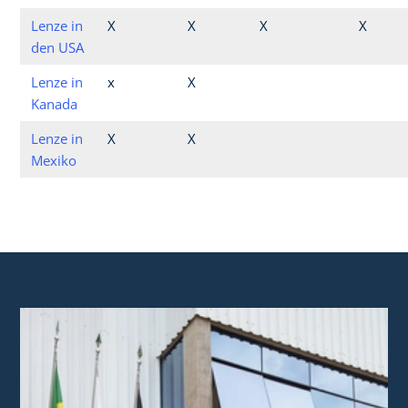
Lenze in
X
X
X
X
den USA
Lenze in
x
X
Kanada
Lenze in
X
X
Mexiko