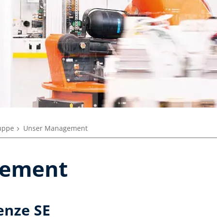
uppe
Unser Management
gement
enze SE