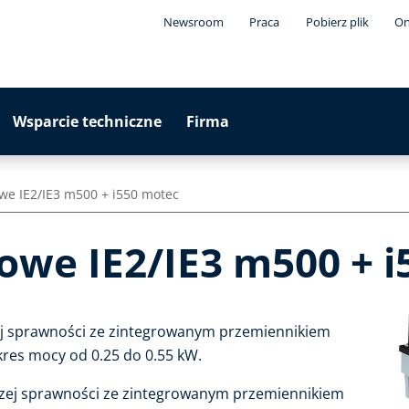
Newsroom
Praca
Pobierz plik
On
Wsparcie techniczne
Firma
zowe IE2/IE3 m500 + i550 motec
azowe IE2/IE3 m500 + 
iej sprawności ze zintegrowanym przemiennikiem
kres mocy od 0.25 do 0.55 kW.
ższej sprawności ze zintegrowanym przemiennikiem