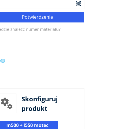
Potwierdzenie
Gdzie znaleźć numer materiału?
Skonfiguruj
produkt
m500 + i550 motec