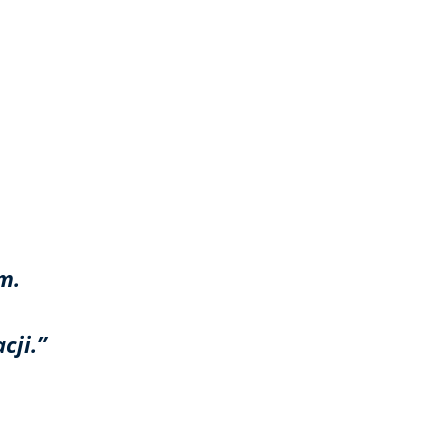
m.
cji.”