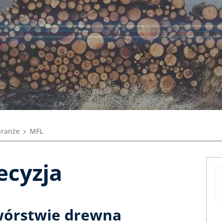
branże
MFL
ecyzja
wórstwie drewna