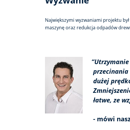
Wyzwanie
Największymi wyzwaniami projektu był
maszynę oraz redukcja odpadów drew
“Utrzymanie p
przecinania i 
dużej prędkośc
Zmniejszenie i
łatwe, ze wzgl
- mówi nasz