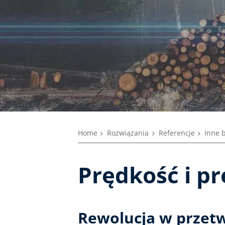
Home
Rozwiązania
Referencje
Inne 
Prędkość i pr
Rewolucja w przet