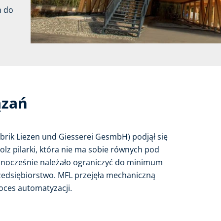
h do
ązań
rik Liezen und Giesserei GesmbH) podjął się
lz pilarki, która nie ma sobie równych pod
Jednocześnie należało ograniczyć do minimum
edsiębiorstwo. MFL przejęła mechaniczną
roces automatyzacji.