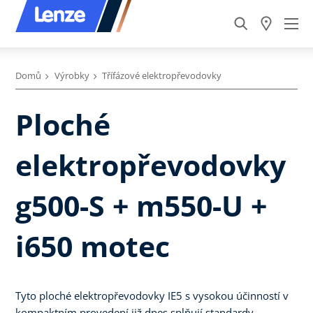
Domů
Výrobky
Třífázové elektropřevodovky
Ploché
elektropřevodovky
g500-S + m550-U +
i650 motec
Tyto ploché elektropřevodovky IE5 s vysokou účinností v
kompaktním provedení již dnes splňují standardy