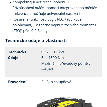
Kompaktnější než řešení pohonu IE3
Přizpůsobení otáček pomocí integrovaného měniče
frekvence umožňuje univerzální nasazení
Rozšířená funkčnost: Logic PLC, tabulkové
polohování, „Bezpečné vypnutí točivého momentu
(STO)“ přes CIP Safety
Technické údaje a vlastnosti
Technické
0.37 ... 11 kW
údaje
5 ... 4500 Nm
Maximální převodový poměr:
i=4640
Provedení
2-, 3- a 4stupňové