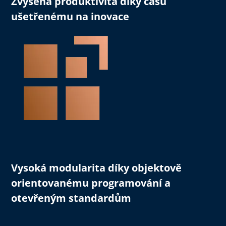
Zvýšená produktivita
díky času
ušetřenému na inovace
Vysoká modularita
díky objektově
orientovanému programování a
otevřeným standardům