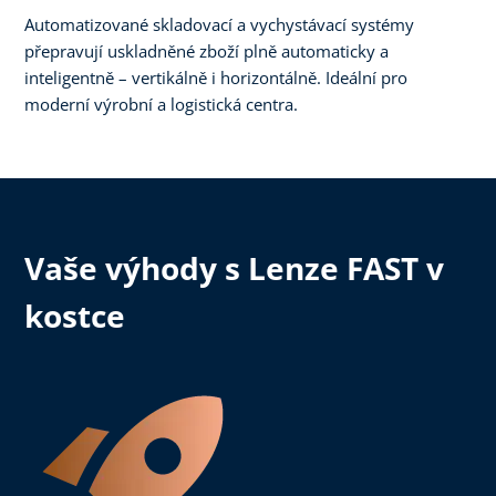
Automatizované skladovací a vychystávací systémy
přepravují uskladněné zboží plně automaticky a
inteligentně – vertikálně i horizontálně. Ideální pro
moderní výrobní a logistická centra.
Vaše výhody s Lenze FAST v
kostce