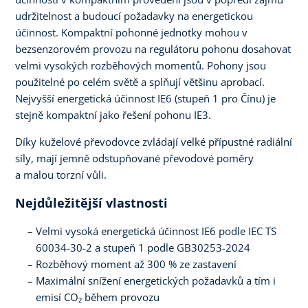
udržitelnost a budoucí požadavky na energetickou
účinnost. Kompaktní pohonné jednotky mohou v
bezsenzorovém provozu na regulátoru pohonu dosahovat
velmi vysokých rozběhových momentů. Pohony jsou
použitelné po celém světě a splňují většinu aprobací.
Nejvyšší energetická účinnost IE6 (stupeň 1 pro Čínu) je
stejně kompaktní jako řešení pohonu IE3.
Díky kuželové převodovce zvládají velké přípustné radiální
síly, mají jemně odstupňované převodové poměry
a malou torzní vůli.
Nejdůležitější vlastnosti
Velmi vysoká energetická účinnost IE6 podle IEC TS
60034-30-2 a stupeň 1 podle GB30253-2024
Rozběhový moment až 300 % ze zastavení
Maximální snížení energetických požadavků a tím i
emisí CO₂ během provozu