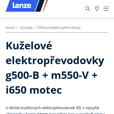
Domů
Výrobky
Třífázové elektropřevodovky
Kuželové
elektropřevodovky
g500-B + m550-V +
i650 motec
U těchto kuželových elektropřevodovek IE6 s nejvyšší
účinností v kompaktním provedení jsou v popředí zájmu