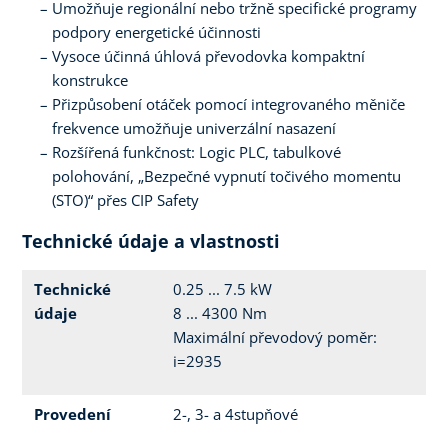
Umožňuje regionální nebo tržně specifické programy
podpory energetické účinnosti
Vysoce účinná úhlová převodovka kompaktní
konstrukce
Přizpůsobení otáček pomocí integrovaného měniče
frekvence umožňuje univerzální nasazení
Rozšířená funkčnost: Logic PLC, tabulkové
polohování, „Bezpečné vypnutí točivého momentu
(STO)“ přes CIP Safety
Technické údaje a vlastnosti
Technické
0.25 ... 7.5 kW
údaje
8 ... 4300 Nm
Maximální převodový poměr:
i=2935
Provedení
2-, 3- a 4stupňové