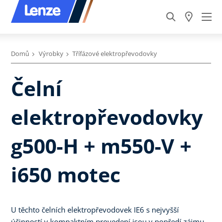
Domů
Výrobky
Třífázové elektropřevodovky
Čelní
elektropřevodovky
g500-H + m550-V +
i650 motec
U těchto čelních elektropřevodovek IE6 s nejvyšší
účinností v kompaktním provedení jsou v popředí zájmu