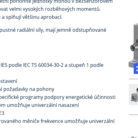
aktní pohonné jednotky mohou v bezsenzorovém
ovat velmi vysokých rozběhových momentů.
a splňují většinu aprobací.
ípustné radiální síly, mají jemně odstupňované
IE5 podle IEC TS 60034-30-2 a stupeň 1 podle
stavení
ní požadavky na pohony
pecifické programy podpory energetické účinnosti
ém umožňuje univerzální nasazení
E3
rovaného měniče frekvence umožňuje univerzální