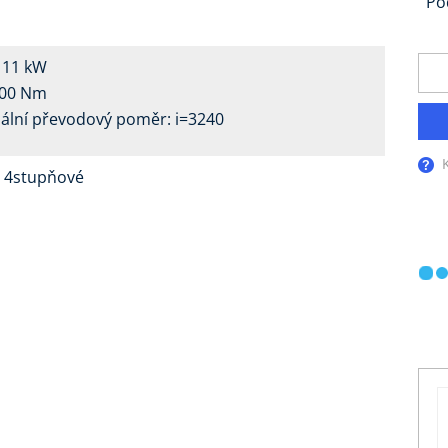
Po
. 11 kW
3000 Nm
ální převodový poměr: i=3240
 a 4stupňové