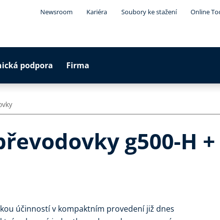
Newsroom
Kariéra
Soubory ke stažení
Online To
nická podpora
Firma
ovky
opřevodovky g500-H +
sokou účinností v kompaktním provedení již dnes