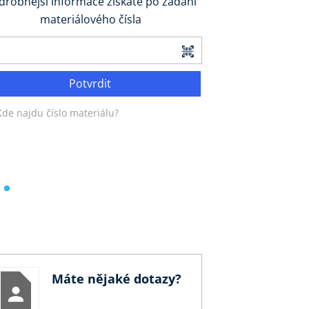
drobnější informace získáte po zadání
materiálového čísla
Potvrdit
Kde najdu číslo materiálu?
Máte nějaké dotazy?