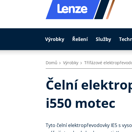
Výrobky
Řešení
Služby
Tech
Domů
Výrobky
Třífázové elektropřevod
Čelní elektr
i550 motec
Tyto čelní elektropřevodovky IE5 s vy