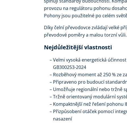
splňují standardy budoucnosti. Komp
provozu na regulátoru pohonu dosah
Pohony jsou použitelné po celém světě 
Díky čelní převodovce zvládají velké př
převodové poměry a malou torzní vůli.
Nejdůležitější vlastnosti
Velmi vysoká energetická účinnost 
GB300253-2024
Rozběhový moment až 250 % ze za
Připraveno pro budoucí standard
Umožňuje regionální nebo tržně s
Tržně orientovaný modulární syst
Kompaktnější než řešení pohonu I
Přizpůsobení otáček pomocí integ
nasazení