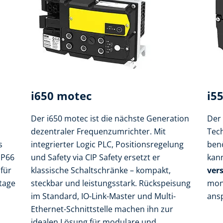
i650 motec
i5
Der i650 motec ist die nächste Generation
Der 
dezentraler Frequenzumrichter. Mit
Tec
s
integrierter Logic PLC, Positionsregelung
benö
IP66
und Safety via CIP Safety ersetzt er
kan
für
klassische Schaltschränke – kompakt,
ver
tage
steckbar und leistungsstark. Rückspeisung
mont
im Standard, IO-Link-Master und Multi-
ans
Ethernet-Schnittstelle machen ihn zur
idealen Lösung für modulare und