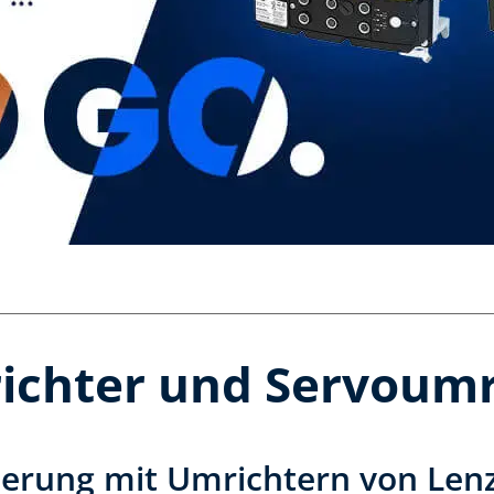
chter und Servoumr
uerung mit Umrichtern von Len