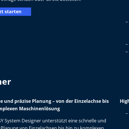
zt starten
ner
e und präzise Planung – von der Einzelachse bis
High
mplexen Maschinenlösung
Y System Designer unterstützt eine schnelle und
 Planung von Einzelachsen bis hin zu komplexen