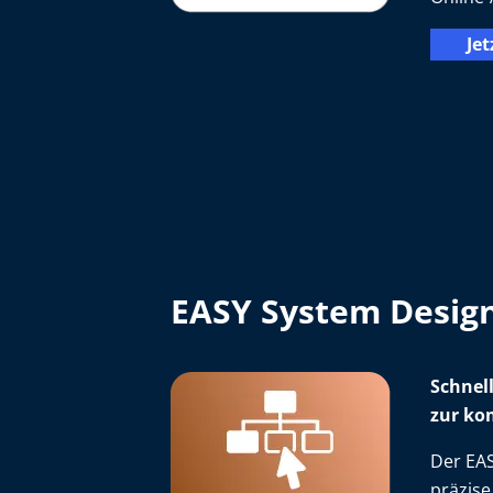
Jet
EASY System Desig
Schnell
zur ko
Der EAS
präzise