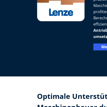
Maschi
profit
Berechn
effizie
Antrie
umset
Me
Optimale Unterstüt