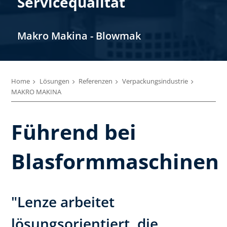
Servicequalität
Makro Makina - Blowmak
Home
Lösungen
Referenzen
Verpackungsindustrie
MAKRO MAKINA
Führend bei
Blasformmaschinen
"Lenze arbeitet
lösungsorientiert, die