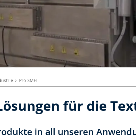
dustrie
Pro-SMH
ösungen für die Text
rodukte in all unseren Anwendu