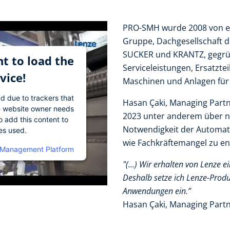
PRO-SMH wurde 2008 von e
Gruppe, Dachgesellschaft 
SUCKER und KRANTZ, gegrü
t to load the
Serviceleistungen, Ersatzt
vice!
Maschinen und Anlagen für d
ad due to trackers that
Hasan Çaki, Managing Partn
The website owner needs
2023 unter anderem über n
o add this content to
Notwendigkeit der Automat
ies used.
wie Fachkräftemangel zu e
 Management Platform
"(...) Wir erhalten von Lenze 
Deshalb setze ich Lenze-Produ
Anwendungen ein.”​
Hasan Çaki, Managing Part