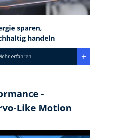
ergie sparen,
chhaltig handeln
Mehr erfahren
ormance -
rvo-Like Motion