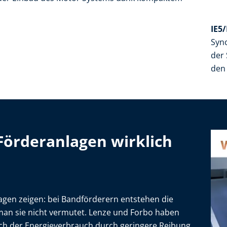
IE5/
Syn
der
den
örderanlagen wirklich
gen zeigen: bei Bandförderern entstehen die
 man sie nicht vermutet. Lenze und Forbo haben
ich der Energieverbrauch durch geringere Reibung