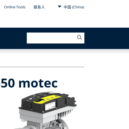
Online Tools
联系人
中国 (China)
50 motec