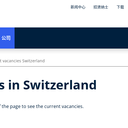
新闻中心
招贤纳士
下载
公司
t vacancies Switzerland
s in Switzerland
 the page to see the current vacancies.