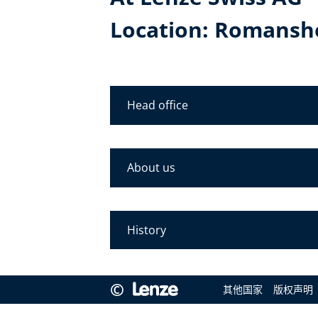
Location: Romansh
Head office
About us
History
©
其他国家
版权声明