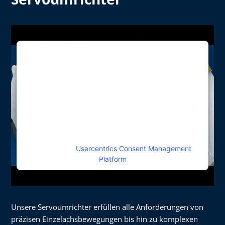
We need your consent to load the
Youtube service!
This content is not permitted to load due to
trackers that are not disclosed to the visitor. The
website owner needs to setup the site with their
CMP to add this content to the list of technologies
used.
Powered by
Usercentrics Consent Management
Platform
Unsere Servoumrichter erfüllen alle Anforderungen von
präzisen Einzelachsbewegungen bis hin zu komplexen