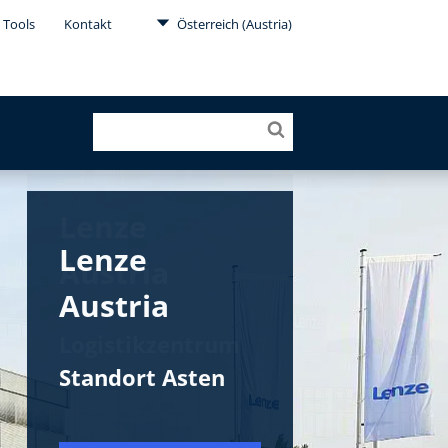
 Tools
Kontakt
Österreich (Austria)
Lenze
Lenze
Lenze
Austria
Austria
Austria
Logistikzentrum
Standort Asten
Asten
Standort Asten