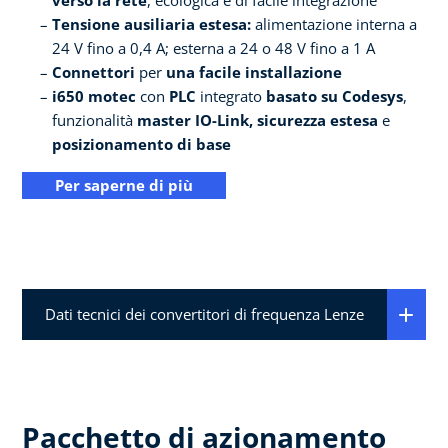
verso la rete
, ecologica e di facile integrazione
Tensione ausiliaria estesa:
alimentazione interna a
24 V fino a 0,4 A; esterna a 24 o 48 V fino a 1 A
Connettori
per
una facile installazione
i650 motec
con
PLC
integrato
basato su Codesys
,
funzionalità
master IO-Link, sicurezza estesa
e
posizionamento di base
Per saperne di più
Dati tecnici dei convertitori di frequenza Lenze
Pacchetto di azionamento