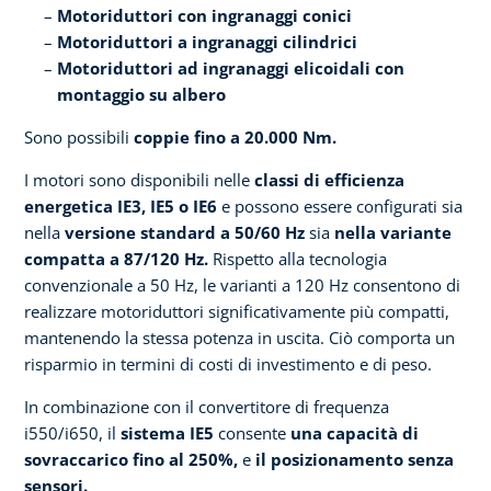
Motoriduttori con ingranaggi conici
Motoriduttori a ingranaggi cilindrici
Motoriduttori ad ingranaggi elicoidali con
montaggio su albero
Sono possibili
coppie fino a 20.000 Nm.
I motori sono disponibili nelle
classi di efficienza
energetica IE3, IE5 o IE6
e possono essere configurati sia
nella
versione standard a 50/60 Hz
sia
nella variante
compatta a 87/120 Hz.
Rispetto alla tecnologia
convenzionale a 50 Hz, le varianti a 120 Hz consentono di
realizzare motoriduttori significativamente più compatti,
mantenendo la stessa potenza in uscita. Ciò comporta un
risparmio in termini di costi di investimento e di peso.
In combinazione con il convertitore di frequenza
i550/i650, il
sistema IE5
consente
una capacità di
sovraccarico fino al 250%,
e
il posizionamento senza
sensori.