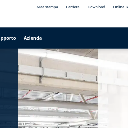
Area stampa
Carriera
Download
Online T
upporto
Azienda