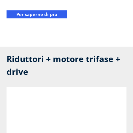
Per saperne di più
Riduttori + motore trifase +
drive