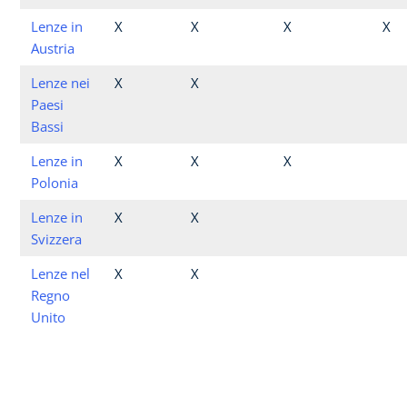
Lenze in
X
X
X
X
Austria
Lenze nei
X
X
Paesi
Bassi
Lenze in
X
X
X
Polonia
Lenze in
X
X
Svizzera
Lenze nel
X
X
Regno
Unito