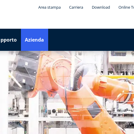
Area stampa
Carriera
Download
Online T
upporto
Azienda