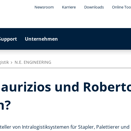
Newsroom
Karriere
Downloads
Online Too
Support
Unternehmen
istik
N.E. ENGINEERING
urizios und Robert
n?
teller von Intralogistiksystemen für Stapler, Palettierer un