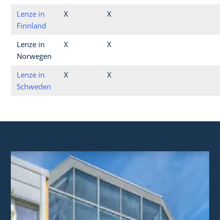
Lenze in
X
X
Finnland
Lenze in
X
X
Norwegen
Lenze in
X
X
Schweden