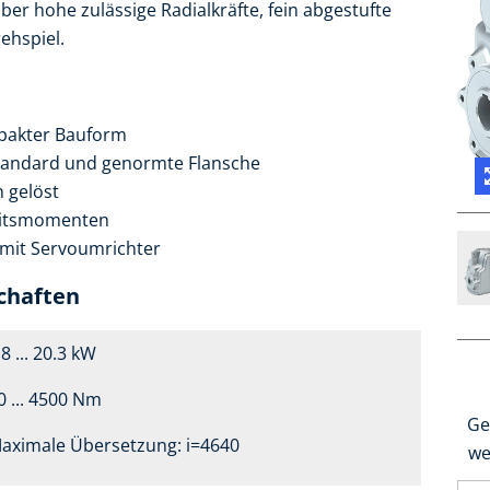
ber hohe zulässige Radialkräfte, fein abgestufte
ehspiel.
mpakter Bauform
andard und genormte Flansche
 gelöst
eitsmomenten
 mit Servoumrichter
chaften
.8 ... 20.3 kW
0 ... 4500 Nm
Ge
aximale Übersetzung: i=4640
we