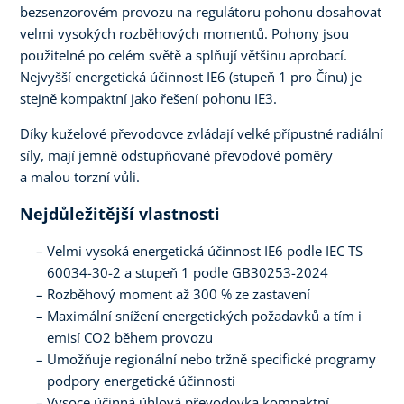
bezsenzorovém provozu na regulátoru pohonu dosahovat
velmi vysokých rozběhových momentů. Pohony jsou
použitelné po celém světě a splňují většinu aprobací.
Nejvyšší energetická účinnost IE6 (stupeň 1 pro Čínu) je
stejně kompaktní jako řešení pohonu IE3.
Díky kuželové převodovce zvládají velké přípustné radiální
síly, mají jemně odstupňované převodové poměry
a malou torzní vůli.
Nejdůležitější vlastnosti
Velmi vysoká energetická účinnost IE6 podle IEC TS
60034-30-2 a stupeň 1 podle GB30253-2024
Rozběhový moment až 300 % ze zastavení
Maximální snížení energetických požadavků a tím i
emisí CO2 během provozu
Umožňuje regionální nebo tržně specifické programy
podpory energetické účinnosti
Vysoce účinná úhlová převodovka kompaktní