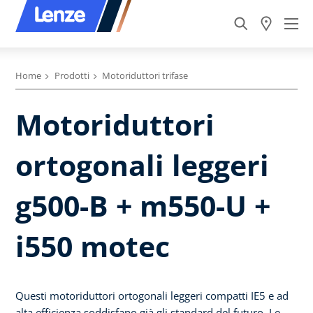
Home
Prodotti
Motoriduttori trifase
Motoriduttori
ortogonali leggeri
g500-B + m550-U +
i550 motec
Questi motoriduttori ortogonali leggeri compatti IE5 e ad
alta efficienza soddisfano già gli standard del futuro. Le