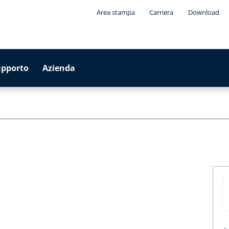
Area stampa
Carriera
Download
upporto
Azienda