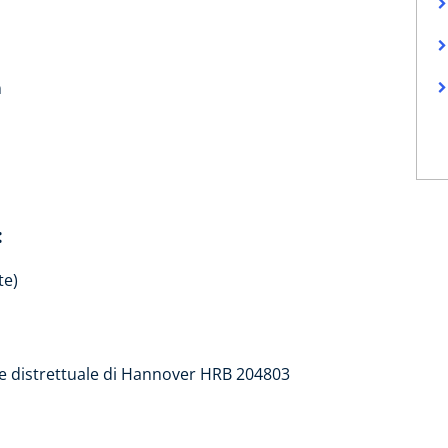
n
:
te)
e distrettuale di Hannover HRB 204803