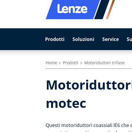
Prodotti
Soluzioni
Service
S
Home
Prodotti
Motoriduttori trifase
Motoriduttori
motec
Questi motoriduttori coassiali IE6 ch