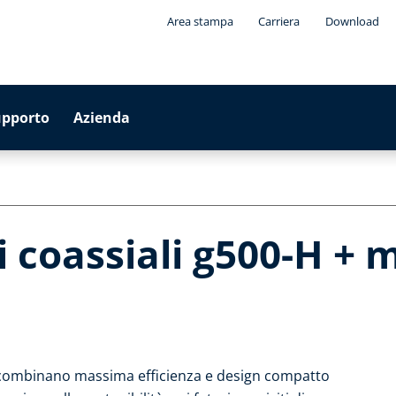
Area stampa
Carriera
Download
upporto
Azienda
 coassiali g500-H + m
e combinano massima efficienza e design compatto