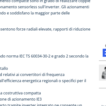
amento compatte sono in grado di realizzare coppie
namento sensorless sull'inverter. Gli azionamenti
ondo e soddisfano la maggior parte delle
onsentono forze radiali elevate, rapporti di riduzione
ondo norma IEC TS 60034-30-2 e grado 2 secondo la
tallo
d relativi ai convertitori di frequenza
efficienza energetica regionali o specifici per il
ma costruttiva compatta
ione di azionamento IE3
aperto tramite inverter integrato ne consente un