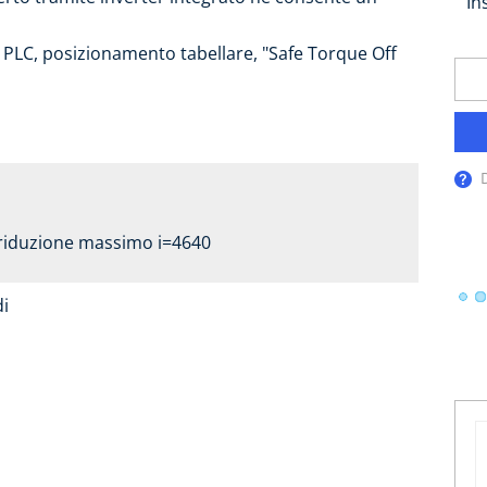
In
 PLC, posizionamento tabellare, "Safe Torque Off
D
riduzione massimo i=4640
di