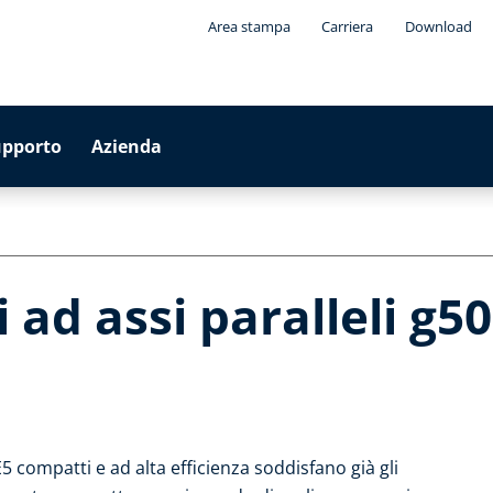
Area stampa
Carriera
Download
upporto
Azienda
 ad assi paralleli g5
E5 compatti e ad alta efficienza soddisfano già gli