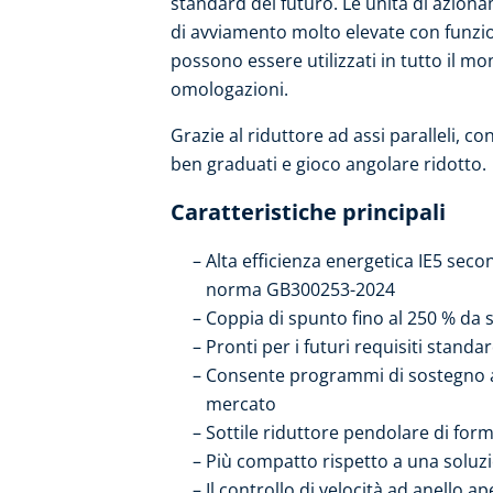
standard del futuro. Le unità di azion
di avviamento molto elevate con funzio
possono essere utilizzati in tutto il m
omologazioni.
Grazie al riduttore ad assi paralleli, c
ben graduati e gioco angolare ridotto.
Caratteristiche principali
Alta efficienza energetica IE5 sec
norma GB300253-2024
Coppia di spunto fino al 250 % da s
Pronti per i futuri requisiti standar
Consente programmi di sostegno all'
mercato
Sottile riduttore pendolare di for
Più compatto rispetto a una soluz
Il controllo di velocità ad anello 