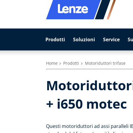
Prodotti
Soluzioni
Service
S
Home
Prodotti
Motoriduttori trifase
Motoriduttori
+ i650 motec
Questi motoriduttori ad assi paralleli I