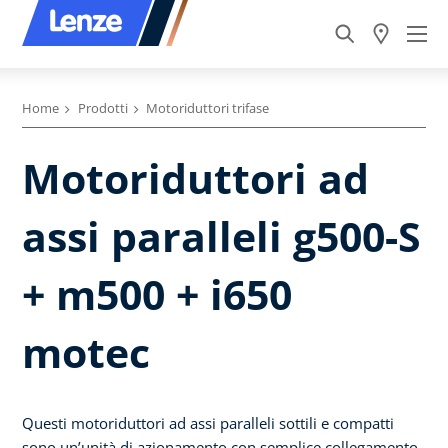
Home
Prodotti
Motoriduttori trifase
Motoriduttori ad
assi paralleli g500-S
+ m500 + i650
motec
Questi motoriduttori ad assi paralleli sottili e compatti
sono un’unità di azionamento con semplice collegamento