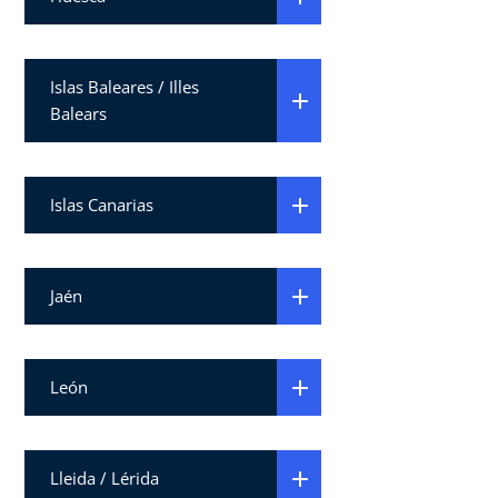
Islas Baleares / Illes
Balears
Islas Canarias
Jaén
León
Lleida / Lérida