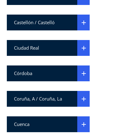
Castellón / Castelló
Ciudad Real
Córdoba
Coruña, A / Coruña, La
Cuenca