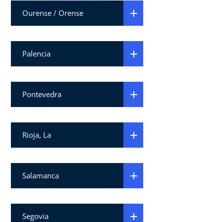
Ourense / Orense
Palencia
Pontevedra
Rioja, La
Salamanca
Segovia