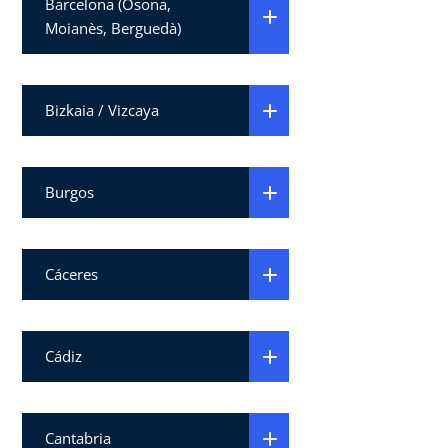
Barcelona (Osona,
Moianès, Berguedà)
Bizkaia / Vizcaya
Burgos
Cáceres
Cádiz
Cantabria