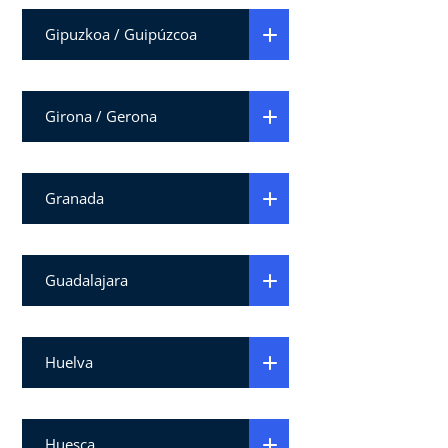
Gipuzkoa / Guipúzcoa
Girona / Gerona
Granada
Guadalajara
Huelva
Huesca