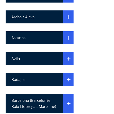
Araba / Álava
Asturias
Ávila
Badajoz
Barcelona (Barcelonès,
Baix Llobregat, Maresme)