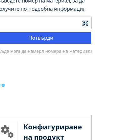
Въведете номер на материал, за да
олучите по-подробна информация
Потвърди
Къде мога да намеря номера на материала?
Конфигуриране
на продукт