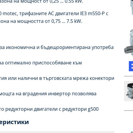
она на мощност от 0,25 ... 0.55 kW.
 motec, трифазните AC двигатели IE3 m550-P с
на на мощността от 0,75 ... 7.5 kW.
 за икономична и бъдещоориентирана употреба
за оптимално приспособяване към
тия или налични в търговската мрежа конектори
я
омощта на вградения инвертор позволява
о редукторни двигатели с редуктори g500
теристики