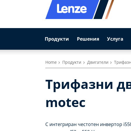
Продукти
Решения
Услуга
Home
Продукти
Двигатели
Трифазн
Трифазни дви
motec
С интегриран честотен инвертор i55