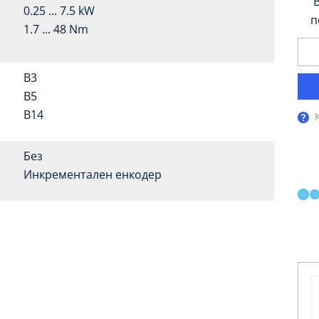
0.25 ... 7.5 kW
п
1.7 ... 48 Nm
B3
B5
B14
Без
Инкрементален енкодер