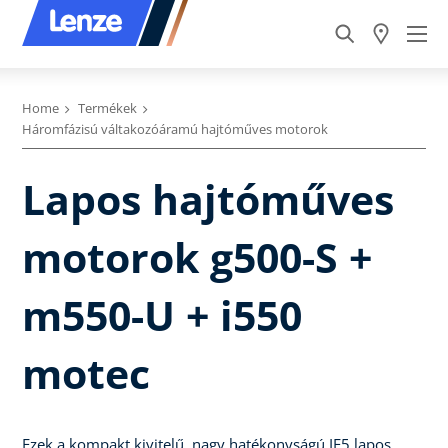
Home
Termékek
Háromfázisú váltakozóáramú hajtóműves motorok
Lapos hajtóműves
motorok g500-S +
m550-U + i550
motec
Ezek a kompakt kivitelű, nagy hatékonyságú IE5 lapos