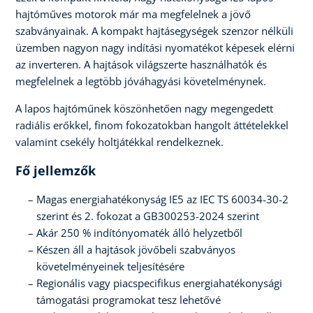
hajtóműves motorok már ma megfelelnek a jövő
szabványainak. A kompakt hajtásegységek szenzor nélküli
üzemben nagyon nagy indítási nyomatékot képesek elérni
az inverteren. A hajtások világszerte használhatók és
megfelelnek a legtöbb jóváhagyási követelménynek.
A lapos hajtóműnek köszönhetően nagy megengedett
radiális erőkkel, finom fokozatokban hangolt áttételekkel
valamint csekély holtjátékkal rendelkeznek.
Fő jellemzők
Magas energiahatékonyság IE5 az IEC TS 60034-30-2
szerint és 2. fokozat a GB300253-2024 szerint
Akár 250 % indítónyomaték álló helyzetből
Készen áll a hajtások jövőbeli szabványos
követelményeinek teljesítésére
Regionális vagy piacspecifikus energiahatékonysági
támogatási programokat tesz lehetővé