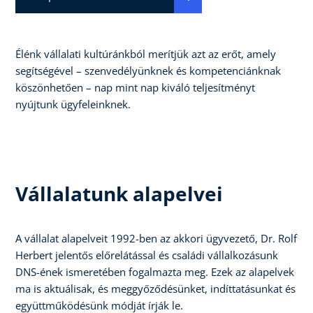
Élénk vállalati kultúránkból merítjük azt az erőt, amely
segítségével – szenvedélyünknek és kompetenciánknak
köszönhetően – nap mint nap kiváló teljesítményt
nyújtunk ügyfeleinknek.
Vállalatunk alapelvei
A vállalat alapelveit 1992-ben az akkori ügyvezető, Dr. Rolf
Herbert jelentős előrelátással és családi vállalkozásunk
DNS-ének ismeretében fogalmazta meg. Ezek az alapelvek
ma is aktuálisak, és meggyőződésünket, indíttatásunkat és
együttműködésünk módját írják le.