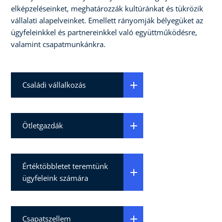
elképzeléseinket, meghatározzák kultúránkat és tükrözik
vállalati alapelveinket. Emellett rányomják bélyegüket az
ügyfeleinkkel és partnereinkkel való együttműködésre,
valamint csapatmunkánkra.
Családi vállalkozás
Ötletgazdák
Értéktöbbletet teremtünk
ügyfeleink számára
Csapatszellem