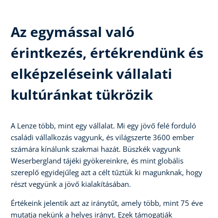
Az egymással való
érintkezés, értékrendünk és
elképzeléseink vállalati
kultúránkat tükrözik
A Lenze több, mint egy vállalat. Mi egy jövő felé forduló
családi vállalkozás vagyunk, és világszerte 3600 ember
számára kínálunk szakmai hazát. Büszkék vagyunk
Weserbergland tájéki gyökereinkre, és mint globális
szereplő egyidejűleg azt a célt tűztük ki magunknak, hogy
részt vegyünk a jövő kialakításában.
Értékeink jelentik azt az iránytűt, amely több, mint 75 éve
mutatja nekünk a helyes irányt. Ezek támogatják