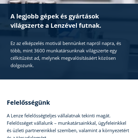
A legjobb gépek és gyártások
világszerte a Lenzével futnak.
Ez az elképzelés motivál bennünket napról napra, és
több, mint 3600 munkatársunknak világszerte egy
célkitűzést ad, melynek megvalósításáért közösen
dolgozunk.
Felelősségünk
A Lenze felelősségteljes vállalatnak tekinti magát.
Felelősséget vállalunk – munkatársainkkal, ügyfeleinkkel
és üzleti partnereinkkel szemben, valamint a környezetért
és a társadalomért.