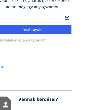
vábbi részletes adatok beszerzéséhez
adjon meg egy anyagszámot
Jóváhagyás
Hol találom az anyagszámot?
Vannak kérdései?