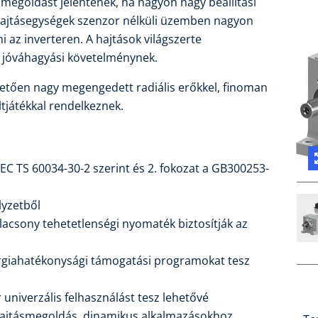
smegoldást jelentenek, ha nagyon nagy beállítási
ajtásegységek szenzor nélküli üzemben nagyon
 az inverteren. A hajtások világszerte
b jóváhagyási követelménynek.
tően nagy megengedett radiális erőkkel, finoman
ltjátékkal rendelkeznek.
EC TS 60034-30-2 szerint és 2. fokozat a GB300253-
lyzetből
alacsony tehetetlenségi nyomaték biztosítják az
ergiahatékonysági támogatási programokat tesz
 univerzális felhasználást tesz lehetővé
 hajtásmegoldás, dinamikus alkalmazásokhoz